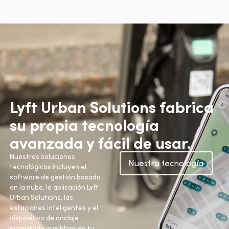
Lyft Urban Solutions fabrica
su propia tecnología
avanzada y fácil de usar.
Nuestras soluciones
Nuestra tecnología
tecnológicas incluyen el
software de gestión basado
en la nube, la aplicación Lyft
Urban Solutions, las
estaciones inteligentes y el
dispositivo de anclaje
patentado que bloquea tu