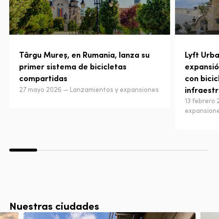
Târgu Mureș, en Rumania, lanza su
Lyft Urba
primer sistema de bicicletas
expansió
compartidas
con bicic
infraest
27 mayo 2026 — Lanzamientos y expansiones
13 febrero
expansion
Nuestras ciudades