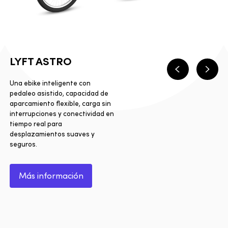
LYFT ASTRO
Anterior
Sigui
Una ebike inteligente con
pedaleo asistido, capacidad de
aparcamiento flexible, carga sin
interrupciones y conectividad en
tiempo real para
desplazamientos suaves y
seguros.
Más información