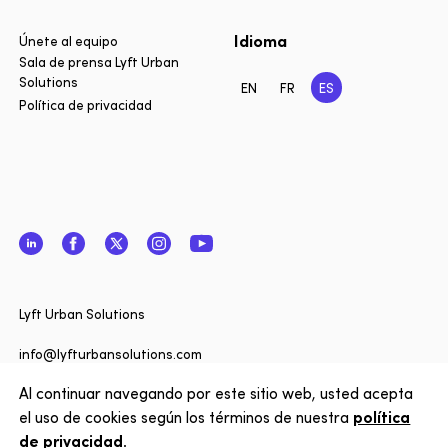
Idioma
Únete al equipo
Sala de prensa Lyft Urban
Solutions
EN
FR
ES
Política de privacidad
LinkedIn
Facebook
Twitter
Instagram
YouTube
Cerrar
¿Quiere 
Lyft Urban Solutions
actualiz
noticias 
info@lyfturbansolutions.com
Solutions
Al continuar navegando por este sitio web, usted acepta
Ver dirección
nuestro 
el uso de cookies según los términos de nuestra
política
de privacidad
.