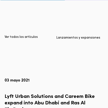
Inicio
Ciudades
Productos
Technologies
Ver todos los artículos
Lanzamientos y expansiones
Sobre nosotros
Blog
Informe Multimodal de Lyft
03 mayo 2021
Idioma
EN
FR
ES
Lyft
Urban
Solutions
and
Careem
Bike
expand
into
Abu
Dhabi
and
Ras
Al