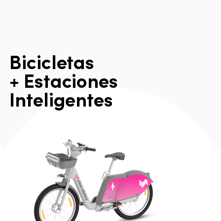
B
i
c
i
c
l
e
t
a
s
+
E
s
t
a
c
i
o
n
e
s
I
n
t
e
l
i
g
e
n
t
e
s