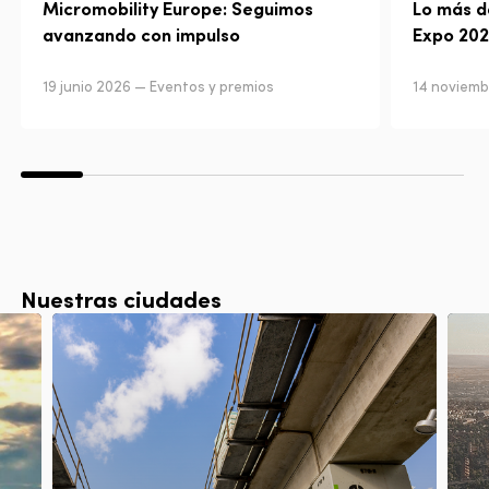
Micromobility Europe: Seguimos
Lo más d
avanzando con impulso
Expo 202
19 junio 2026 — Eventos y premios
14 noviemb
Nuestras ciudades