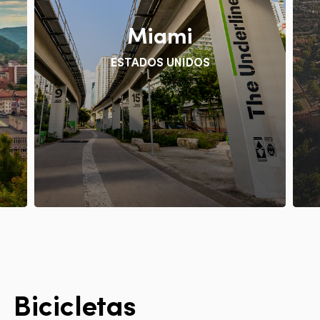
Miami
ESTADOS UNIDOS
B
i
c
i
c
l
e
t
a
s