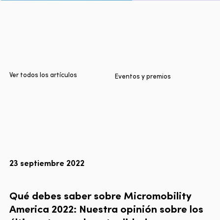
Inicio
Ciudades
Productos
Technologies
Ver todos los artículos
Eventos y premios
Sobre nosotros
Blog
Informe Multimodal de Lyft
23 septiembre 2022
Idioma
EN
FR
ES
Qué
debes
saber
sobre
Micromobility
America
2022:
Nuestra
opinión
sobre
los