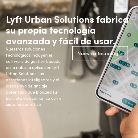
Lyft Urban Solutions fabrica
su propia tecnología
avanzada y fácil de usar.
Nuestras soluciones
Nuestra tecnología
tecnológicas incluyen el
software de gestión basado
en la nube, la aplicación Lyft
Urban Solutions, las
estaciones inteligentes y el
dispositivo de anclaje
patentado que bloquea tu
bicicleta y se comunica con el
sistema operativo.