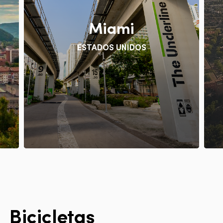
Miami
ESTADOS UNIDOS
B
i
c
i
c
l
e
t
a
s