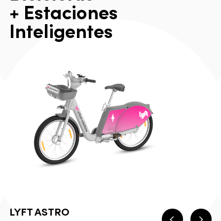
+
E
s
t
a
c
i
o
n
e
s
I
n
t
e
l
i
g
e
n
t
e
s
LYFT ASTRO