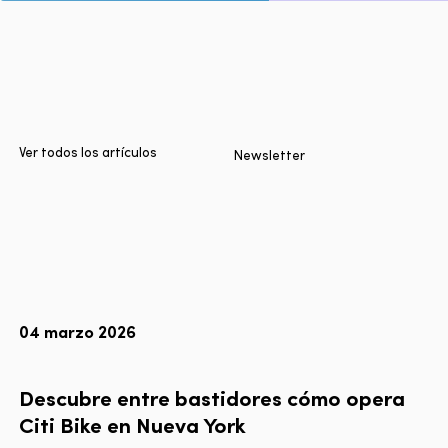
Inicio
Ciudades
Productos
Technologies
Ver todos los artículos
Newsletter
Sobre nosotros
Blog
Informe Multimodal de Lyft
04 marzo 2026
Idioma
EN
FR
ES
Descubre entre bastidores cómo opera
Citi Bike en Nueva York