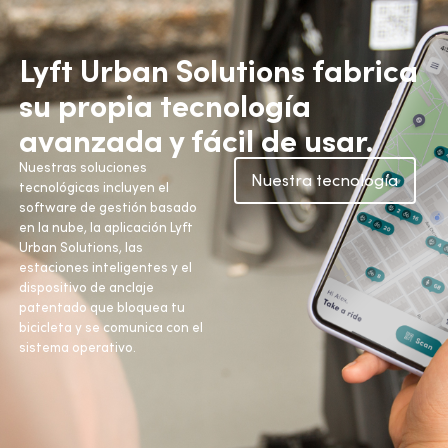
Lyft Urban Solutions fabrica
su propia tecnología
avanzada y fácil de usar.
Nuestras soluciones
Nuestra tecnología
tecnológicas incluyen el
software de gestión basado
en la nube, la aplicación Lyft
Urban Solutions, las
estaciones inteligentes y el
dispositivo de anclaje
patentado que bloquea tu
bicicleta y se comunica con el
sistema operativo.