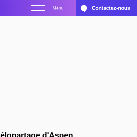
Contactez-nous
Menu
dal Lyft
vélopartage
d'Aspen