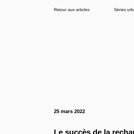
Séries urb
Retour aux articles
25 mars 2022
Le
succès
de
la
recha