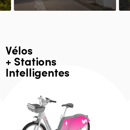
V
é
l
o
s
+
S
t
a
t
i
o
n
s
I
n
t
e
l
l
i
g
e
n
t
e
s