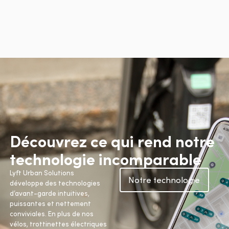
Découvrez ce qui rend notre
technologie incomparable
Lyft Urban Solutions
Notre technologie
développe des technologies
d’avant-garde intuitives,
puissantes et nettement
conviviales. En plus de nos
vélos, trottinettes électriques