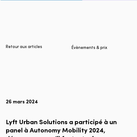
Accueil
Villes
Produits
Technologies
Retour aux articles
Évènements & prix
À propos
Blogue
Rapport multimodal Lyft
26 mars 2024
Language
EN
FR
ES
Lyft
Urban
Solutions
a
participé
à
un
panel
à
Autonomy
Mobility
2024,