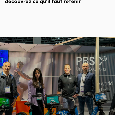
découvrez
ce
qu’il
faut
retenir