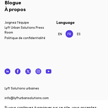
Blogue
À propos
Language
Joignez l'équipe
Lyft Urban Solutions Press
Room
EN
FR
ES
Politique de confidentialité
LinkedIn
Facebook
Twitter
Instagram
YouTube
Fermer
Vous sou
Lyft Solutions urbaines
informé 
de Lyft 
info@lyfturbansolutions.com
? Inscriv
Si vous continuez à naviguer sur ce site, vous acceptez
Afficher l'adresse