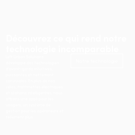
Découvrez ce qui rend notre
technologie incomparable
Lyft Urban Solutions
Notre technologie
développe des technologies
d’avant-garde intuitives,
puissantes et nettement
conviviales. En plus de nos
vélos, trottinettes électriques
et stations intelligentes, nous
offrons une appli pour les
usagers, un système de
gestion pour les opérateurs et
tellement plus.