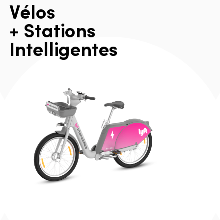
V
é
l
o
s
+
S
t
a
t
i
o
n
s
I
n
t
e
l
l
i
g
e
n
t
e
s