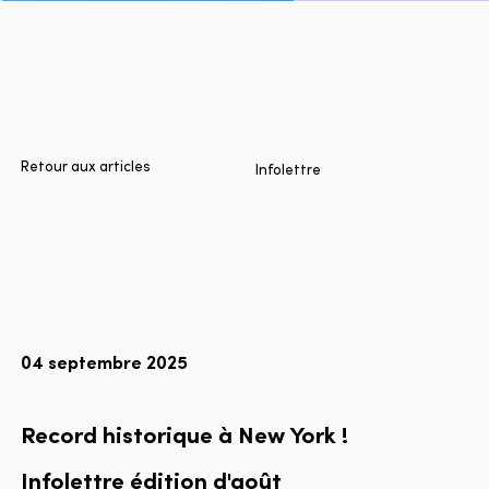
Accueil
Villes
Produits
Technologies
Retour aux articles
Infolettre
À propos
Blogue
Rapport multimodal Lyft
04 septembre 2025
Language
EN
FR
ES
Record historique à New York !
Infolettre
édition
d'août