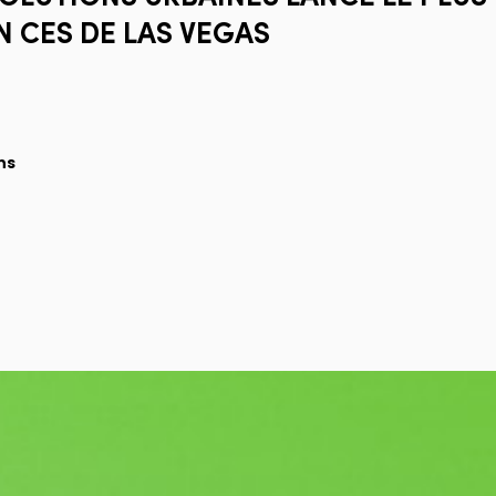
N
CES
DE
LAS
VEGAS
ns