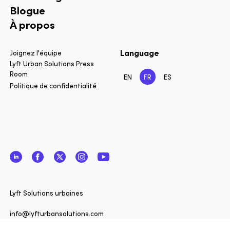
Blogue
À propos
Language
Joignez l'équipe
Lyft Urban Solutions Press
Room
EN
FR
ES
Politique de confidentialité
LinkedIn
Facebook
Twitter
Instagram
YouTube
Fermer
Vous sou
Lyft Solutions urbaines
informé 
de Lyft 
info@lyfturbansolutions.com
? Inscriv