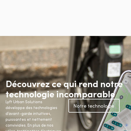
Découvrez ce qui rend notre
technologie incomparable
Lyft Urban Solutions
Notre technologie
développe des technologies
d’avant-garde intuitives,
puissantes et nettement
conviviales. En plus de nos
vélos, trottinettes électriques