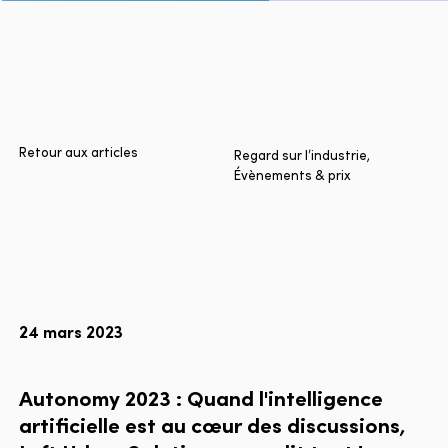
Accueil
Villes
Produits
Technologies
Retour aux articles
Regard sur l’industrie,
Évènements & prix
À propos
Blogue
Rapport multimodal Lyft
24 mars 2023
Language
EN
FR
ES
Autonomy
2023
:
Quand
l'intelligence
artificielle
est
au
cœur
des
discussions,